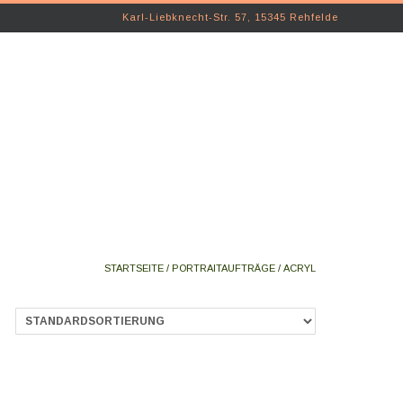
Karl-Liebknecht-Str. 57, 15345 Rehfelde
STARTSEITE
/
PORTRAITAUFTRÄGE
/ ACRYL