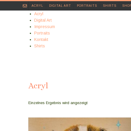
Skip
ACRYL
DIGITAL ART
PORTRAITS
SHIRTS
SHO
to
Acryl
content
Digital Art
Impressum
Portraits
Kontakt
Shirts
Acryl
Einzelnes Ergebnis wird angezeigt